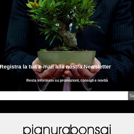
 la tua e-mail
alla nostra Newsletter
Resta informato su promozioni, consigli e novità
Si