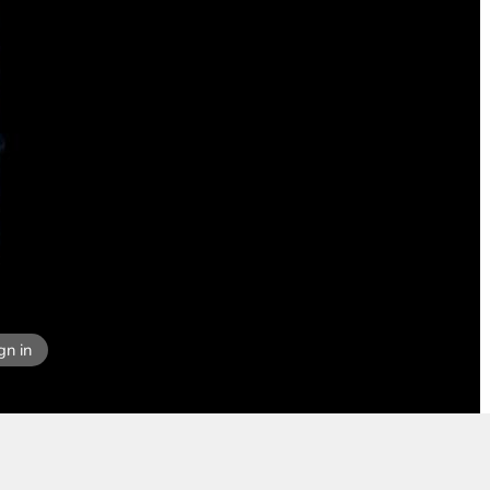
gn in