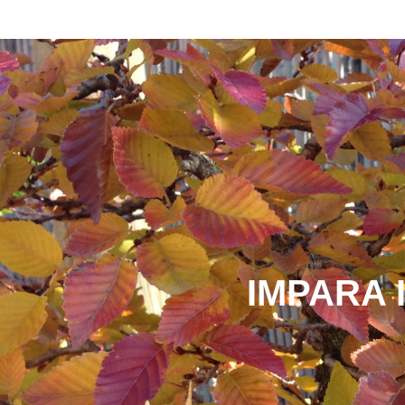
IMPARA 