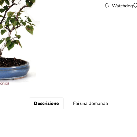
Watchdog
Descrizione
Fai una domanda