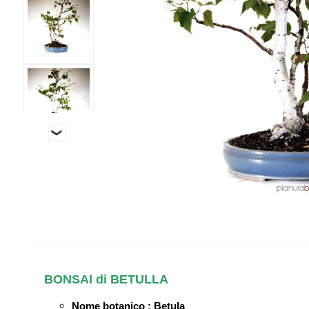
BONSAI di BETULLA
Nome botanico : Betula