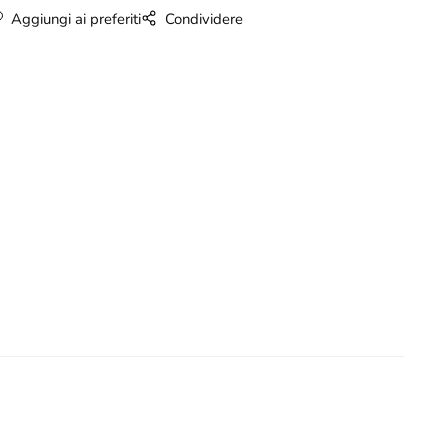
Aggiungi ai preferiti
Condividere