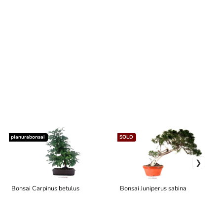
pianurabonsai
SOLD
Bonsai Carpinus betulus
Bonsai Juniperus sabina