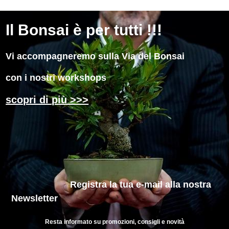
Il
Bonsai è per tutti !!!
Vi accompagneremo sulla Via del Bonsai
con i nostri workshops
scopri di più >>>
Registra la tua e-mail
alla nostra
Newsletter
Resta informato su promozioni, consigli e novità