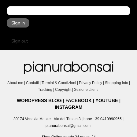
Sign in
Sign out
About me
|
Contatti
|
Termini & Condizioni
|
Privacy Policy
|
Shopping info
|
Tracking
|
Copyright
|
Sezione clienti
WORDPRESS BLOG
|
FACEBOOK
|
YOUTUBE
|
INSTAGRAM
30174 Venezia Mestre - Via del Tinto n.3 | hone +39 0410990955 |
pianurabonsai@gmail.com
Shop Online aperto 24 ore su 24