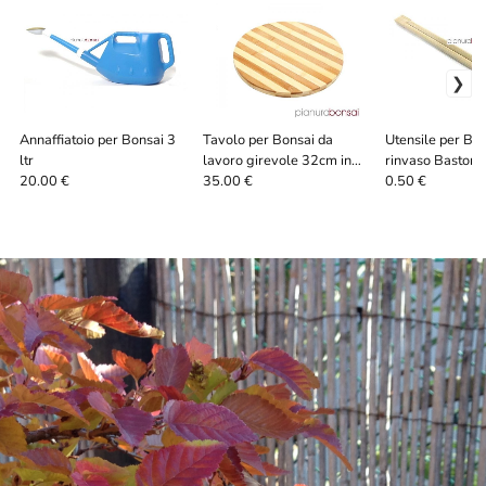
Annaffiatoio per Bonsai 3
Tavolo per Bonsai da
Utensile per Bo
ltr
lavoro girevole 32cm in
rinvaso Bastonci
bamboo
bamboo 20cm
20.00 €
35.00 €
0.50 €