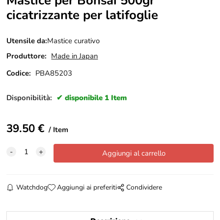
Mastice per Bonsai 500gr
cicatrizzante per latifoglie
Utensile da:
Mastice curativo
Produttore:
Made in Japan
Codice:
PBA85203
Disponibilità:
disponibile 1 Item
39.50
€
Item
Watchdog
Aggiungi ai preferiti
Condividere