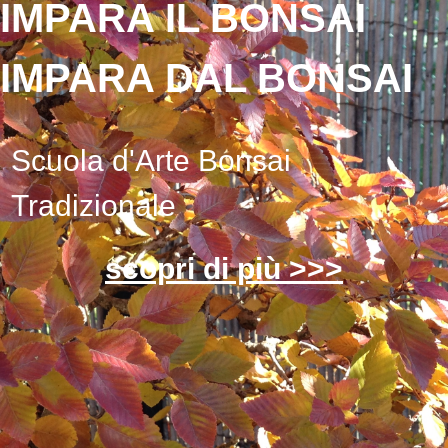
IMPARA IL BONSAI
IMPARA DAL BONSAI
Scuola d'Arte Bonsai
Tradizionale
scopri di più >>>