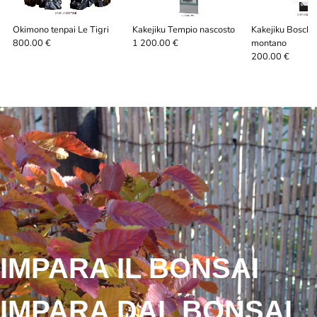
Okimono tenpai Le Tigri
Kakejiku Tempio nascosto
Kakejiku Bosche
montano
800.00 €
1 200.00 €
200.00 €
IMPARA IL BONSAI
IMPARA DAL BONSAI