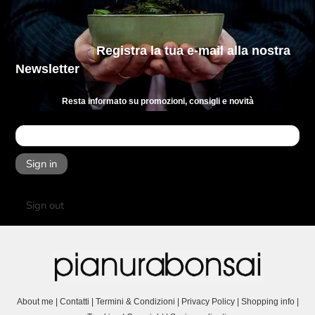
Registra la tua e-mail
alla nostra
Newsletter
Resta informato su promozioni, consigli e novità
Sign in
Sign out
About me
|
Contatti
|
Termini & Condizioni
|
Privacy Policy
|
Shopping info
|