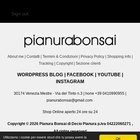
Sign out
About me
|
Contatti
|
Termini & Condizioni
|
Privacy Policy
|
Shopping info
|
Tracking
|
Copyright
|
Sezione clienti
WORDPRESS BLOG
|
FACEBOOK
|
YOUTUBE
|
INSTAGRAM
30174 Venezia Mestre - Via del Tinto n.3 | hone +39 0410990955 |
pianurabonsai@gmail.com
Shop Online aperto 24 ore su 24
Copyright © 2026 Pianura Bonsai di Decio Pianura p.iva 04222060271 ,
All rights reserved
Utilizziamo i cookie per essere sicuri che tu possa avere la
OK