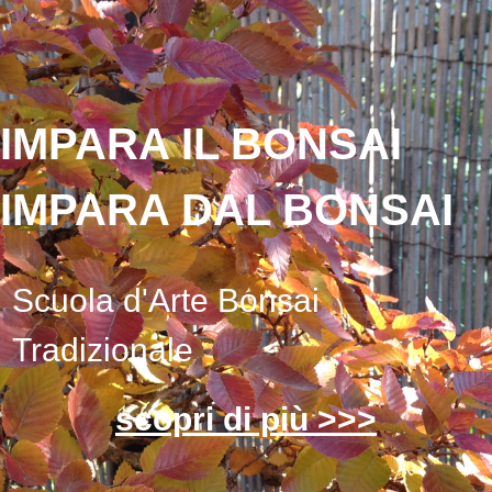
IMPARA IL BONSAI
IMPARA DAL BONSAI
Scuola d'Arte Bonsai
Tradizionale
scopri di più >>>