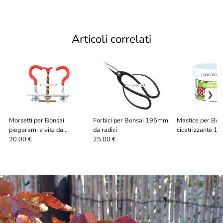
Articoli correlati
Morsetti per Bonsai
Forbici per Bonsai 195mm
Mastice per Bon
piegarami a vite da
da radici
cicatrizzante 19
110x120mm
latifoglie
20.00 €
25.00 €