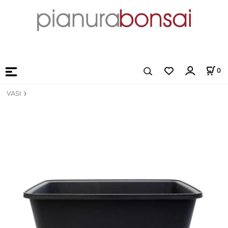
0
VASI