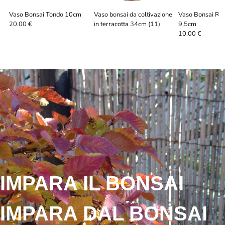
Vaso Bonsai Tondo 10cm
Vaso bonsai da coltivazione
Vaso Bonsai Re
in terracotta 34cm (11)
9,5cm
20.00 €
10.00 €
IMPARA IL BONSAI
IMPARA DAL BONSAI