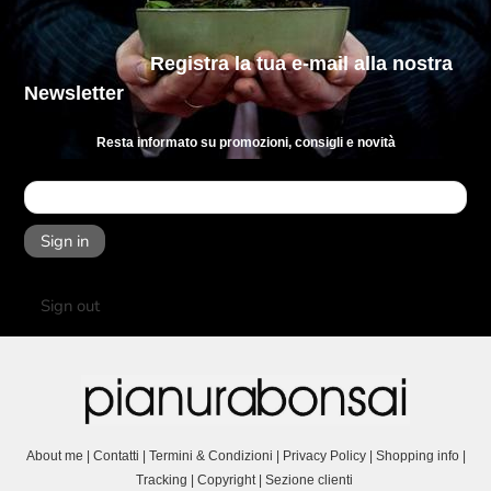
Registra la tua e-mail
alla nostra
Newsletter
Resta informato su promozioni, consigli e novità
Sign in
Sign out
About me
|
Contatti
|
Termini & Condizioni
|
Privacy Policy
|
Shopping info
|
Tracking
|
Copyright
|
Sezione clienti