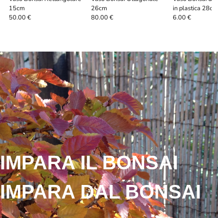
15cm
26cm
in plastica 28c
50.00 €
80.00 €
6.00 €
IMPARA IL BONSAI
IMPARA DAL BONSAI