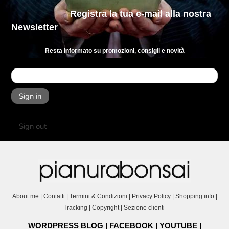
Registra la tua e-mail
alla nostra
Newsletter
Resta informato su promozioni, consigli e novità
Sign in
Sign out
About me
|
Contatti
|
Termini & Condizioni
|
Privacy Policy
|
Shopping info
|
Tracking
|
Copyright
|
Sezione clienti
WORDPRESS BLOG
|
FACEBOOK
|
YOUTUBE
|