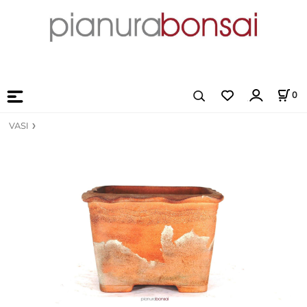
0
VASI