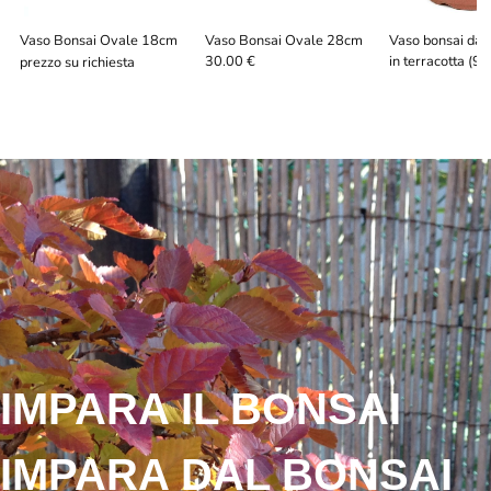
Vaso Bonsai Ovale 18cm
Vaso Bonsai Ovale 28cm
Vaso bonsai da c
in terracotta (9
30.00 €
prezzo su richiesta
IMPARA IL BONSAI
IMPARA DAL BONSAI