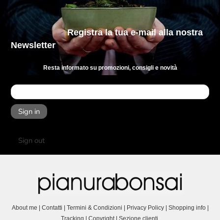
Registra la tua e-mail
alla nostra
Newsletter
Resta informato su promozioni, consigli e novità
Sign in
Sign out
About me
|
Contatti
|
Termini & Condizioni
|
Privacy Policy
|
Shopping info
|
Tracking
|
Copyright
|
Sezione clienti