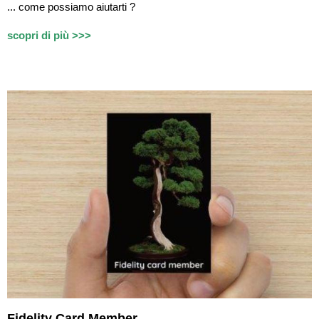
...
c
ome possiamo aiutarti ?
scopri di più >>>
Fidelity Card Member