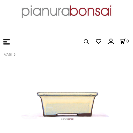
0
VASI