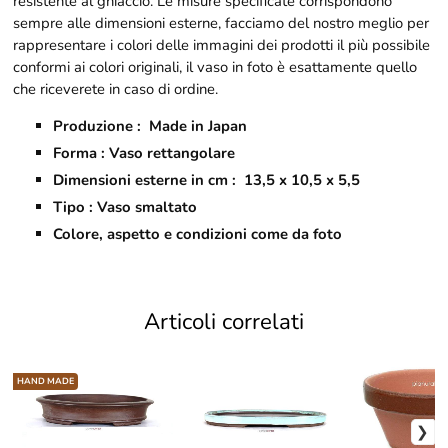
resistente al ghiaccio. Le misure specificate corrispondono
sempre alle dimensioni esterne, facciamo del nostro meglio per
rappresentare i colori delle immagini dei prodotti il più possibile
conformi ai colori originali, il vaso in foto è esattamente quello
che riceverete in caso di ordine.
Produzione : Made in Japan
Forma : Vaso rettangolare
Dimensioni esterne in cm : 13,5 x 10,5 x 5,5
Tipo : Vaso smaltato
Colore, aspetto e condizioni come da foto
Articoli correlati
HAND MADE