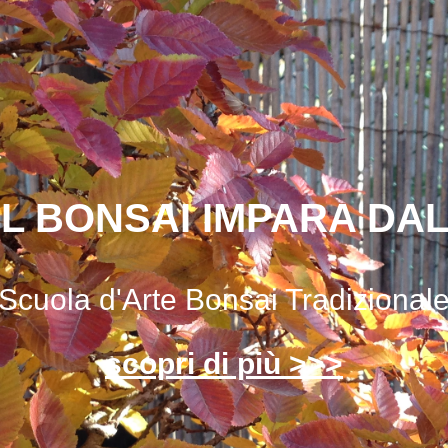
IL BONSAI IMPARA DA
Scuola d'Arte Bonsai Tradizional
scopri di più >>>