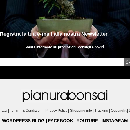
 la tua e-mail
alla nostra Newsletter
Resta informato su promozioni, consigli e novità
Si
tatti
|
Termini & Condizioni
|
Privacy Policy
|
Shopping info
|
Tracking
|
Copyright
|
WORDPRESS BLOG
|
FACEBOOK
|
YOUTUBE
| INSTAGRAM