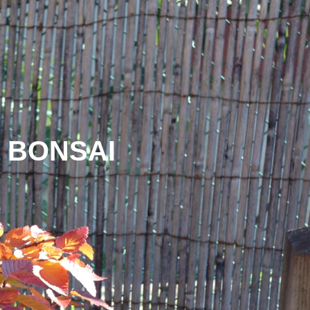
L BONSAI
e