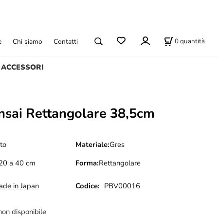
0
quantità
e
Chi siamo
Contatti
ACCESSORI
nsai Rettangolare 38,5cm
to
Materiale:
Gres
20 a 40 cm
Forma:
Rettangolare
de in Japan
Codice:
PBV00016
non disponibile