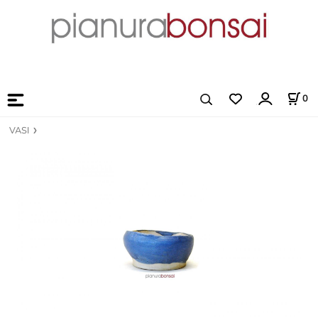
0
VASI