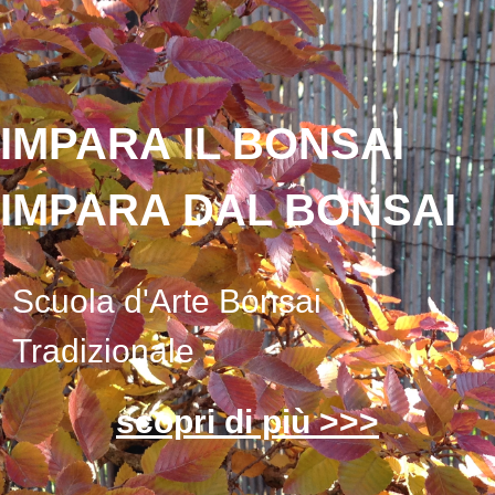
IMPARA IL BONSAI
IMPARA DAL BONSAI
Scuola d'Arte Bonsai
Tradizionale
scopri di più >>>