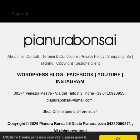
Sign out
About me
|
Contatti
|
Termini & Condizioni
|
Privacy Policy
|
Shopping info
|
Tracking
|
Copyright
|
Sezione clienti
WORDPRESS BLOG
|
FACEBOOK
|
YOUTUBE
|
INSTAGRAM
30174 Venezia Mestre - Via del Tinto n.3 | hone +39 0410990955 |
pianurabonsai@gmail.com
Shop Online aperto 24 ore su 24
Copyright © 2026 Pianura Bonsai di Decio Pianura p.iva 04222060271 ,
All rights reserved
Utilizziamo i cookie per essere sicuri che tu possa avere la
OK