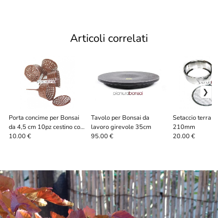
Articoli correlati
Porta concime per Bonsai
Tavolo per Bonsai da
Setaccio terra p
da 4,5 cm 10pz cestino con
lavoro girevole 35cm
210mm
coperchio
10.00 €
95.00 €
20.00 €