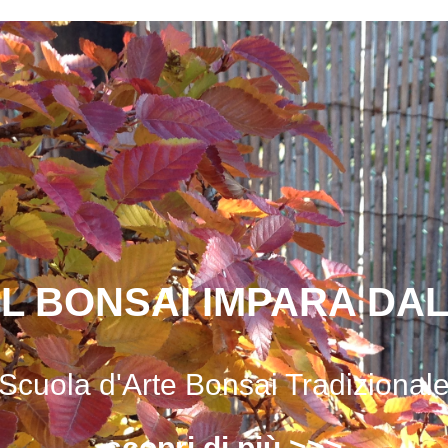
IL BONSAI IMPARA DA
Scuola d'Arte Bonsai Tradizional
scopri di più >>>