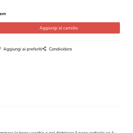
tem
Aggiungi ai preferiti
Condividere
minare la terra vecchia e nel districare il pane radicale se è