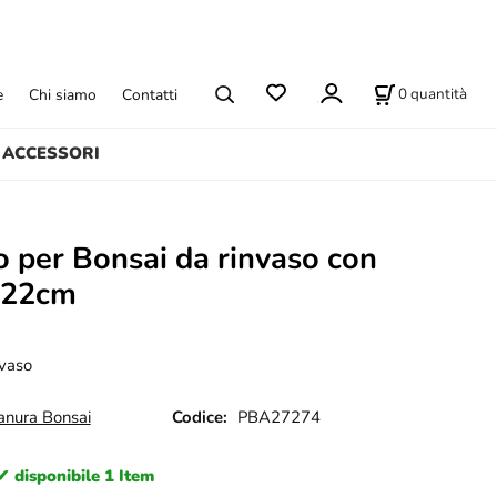
0
quantità
e
Chi siamo
Contatti
ACCESSORI
o per Bonsai da rinvaso con
a 22cm
vaso
anura Bonsai
Codice:
PBA27274
disponibile 1 Item