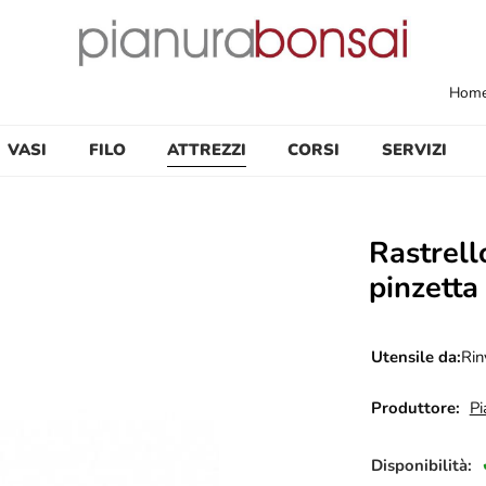
Hom
VASI
FILO
ATTREZZI
CORSI
SERVIZI
Rastrell
pinzett
Utensile da:
Rin
Produttore:
Pi
Disponibilità: