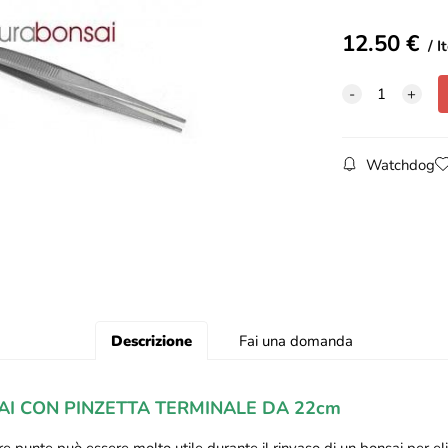
12.50
€
I
Watchdog
Descrizione
Fai una domanda
AI CON PINZETTA TERMINALE DA 22cm
 tre punte può essere molto utile durante il rinvaso di un bonsai per eli