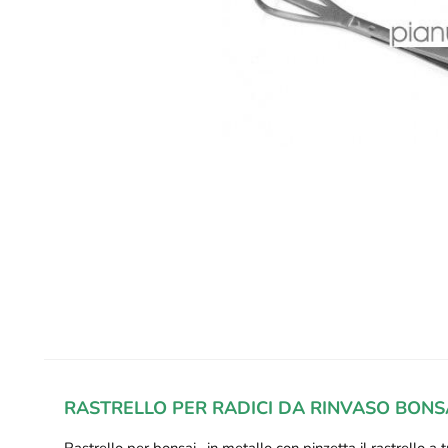
RASTRELLO PER RADICI DA RINVASO BONS
Rastrello per bonsai , in metallo con pinzetta il rastrello a