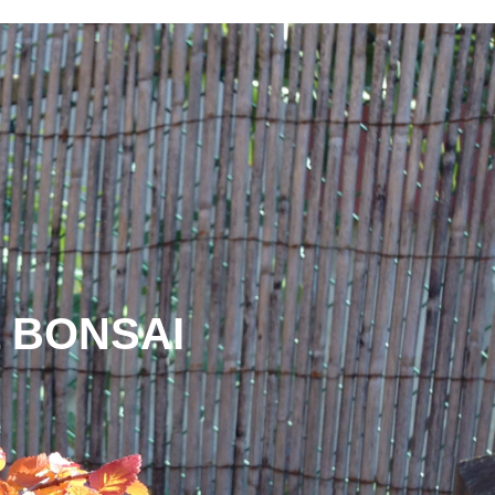
L BONSAI
e