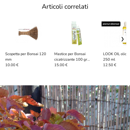
Articoli correlati
pianurabonsai
Scopetta per Bonsai 120
Mastice per Bonsai
LOOK OIL olio p
mm
cicatrizzante 100 gr
250 ml
Kaneshin
10.00 €
15.00 €
12.50 €