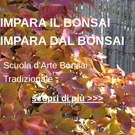
IMPARA IL BONSAI
IMPARA DAL BONSAI
Scuola d'Arte Bonsai
Tradizionale
scopri di più >>>