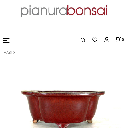
0
VASI