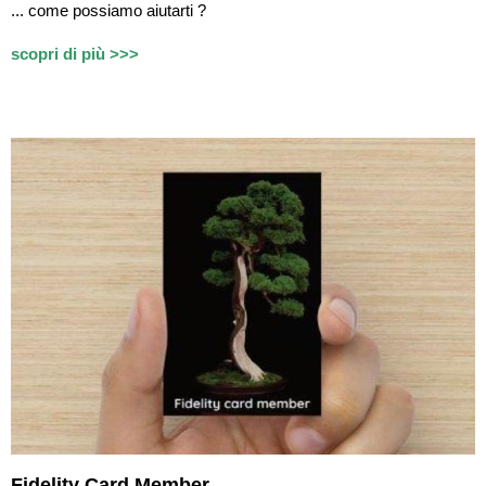
...
c
ome possiamo aiutarti ?
scopri di più >>>
Fidelity Card Member