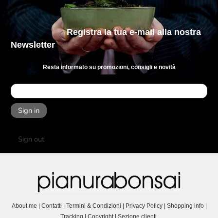
Registra la tua e-mail
alla nostra
Newsletter
Resta informato su promozioni, consigli e novità
Sign in
Sign out
About me
|
Contatti
|
Termini & Condizioni
|
Privacy Policy
|
Shopping info
|
Tracking
|
Copyright
|
Sezione clienti