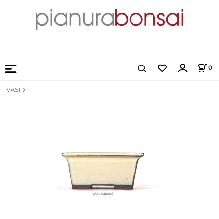
0
VASI