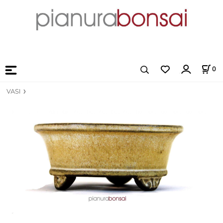
0
VASI