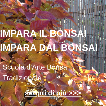
IMPARA IL BONSAI
IMPARA DAL BONSAI
Scuola d'Arte Bonsai
Tradizionale
scopri di più >>>