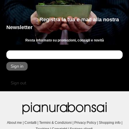
Registra la tua e-mail
alla nostra
Newsletter
Resta informato su promozioni, consigli e novità
Sign in
Sign out
About me
|
Contatti
|
Termini & Condizioni
|
Privacy Policy
|
Shopping info
|
Tracking
|
Copyright
|
Sezione clienti