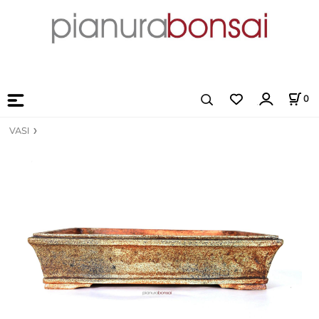
0
VASI