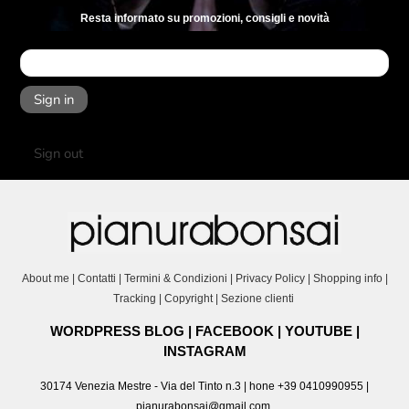
Resta informato su promozioni, consigli e novità
Sign in
Sign out
About me
|
Contatti
|
Termini & Condizioni
|
Privacy Policy
|
Shopping info
|
Tracking
|
Copyright
|
Sezione clienti
WORDPRESS BLOG
|
FACEBOOK
|
YOUTUBE
|
INSTAGRAM
30174 Venezia Mestre - Via del Tinto n.3 | hone +39 0410990955 |
pianurabonsai@gmail.com