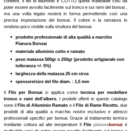
conifere, il filo di alluminio è COTTO quindi malleabile così da
poter essere avvolto facilmente sul tronco e sui rami del bonsai ,
ma una volta legato resterà in forma permettendo così una
precisa impostazione del bonsai. Il colore e la ramatura lo
rendono poco visibile sulla struttura del bonsai.
prodotto professionale di alta qualità a marchio
Pianura Bonsai
materiale alluminio cotto e ramato
peso matassa 500gr o 250gr (prodotto artigianale con
tolleranza +/- 5%)
larghezza della matassa 25 cm circa
spessore/size del filo diam. : 1,5 mm
Il
Filo per Bonsai
si applica come
tecnica per modellare
tronco e rami dell'albero.
I prodotti offerti in questo catalogo
sono il
Filo di Alluminio Ramato
e il
Filo di Rame Ricotto,
due
prodotti di
alta qualità a marchio nostro esclusivo e attrezzi
professionali specifici per bonsai
. Grazie al trattamento termico
mediante cottura ad alte temperature Il
Filo
pianura
bonsai
è
malleabile così da poter essere avvolto facilmente sul tronco e