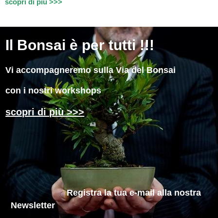
scopri di più >>>
Il
Bonsai è per tutti !!!
Vi accompagneremo sulla Via del Bonsai
con i nostri workshops
scopri di più >>>
Registra la tua e-mail
alla nostra
Newsletter