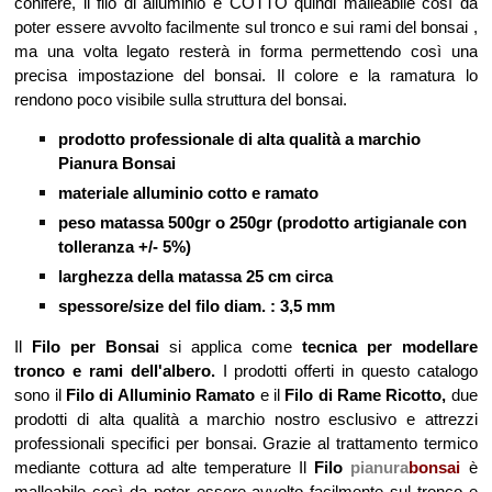
conifere, il filo di alluminio è COTTO quindi malleabile così da
poter essere avvolto facilmente sul tronco e sui rami del bonsai ,
ma una volta legato resterà in forma permettendo così una
precisa impostazione del bonsai. Il colore e la ramatura lo
rendono poco visibile sulla struttura del bonsai.
prodotto professionale di alta qualità a marchio
Pianura Bonsai
materiale alluminio cotto e ramato
peso matassa 500gr o 250gr (prodotto artigianale con
tolleranza +/- 5%)
larghezza della matassa 25 cm circa
spessore/size del filo diam. : 3,5 mm
Il
Filo per Bonsai
si applica come
tecnica per modellare
tronco e rami dell'albero.
I prodotti offerti in questo catalogo
sono il
Filo di Alluminio Ramato
e il
Filo di Rame Ricotto,
due
prodotti di
alta qualità a marchio nostro esclusivo e attrezzi
professionali specifici per bonsai
. Grazie al trattamento termico
mediante cottura ad alte temperature Il
Filo
pianura
bonsai
è
malleabile così da poter essere avvolto facilmente sul tronco e