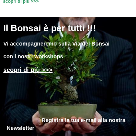
scopri di più >>>
Il
Bonsai è per tutti !!!
Vi accompagneremo sulla Via del Bonsai
con i nostri workshops
scopri di più >>>
Registra la tua e-mail
alla nostra
Newsletter