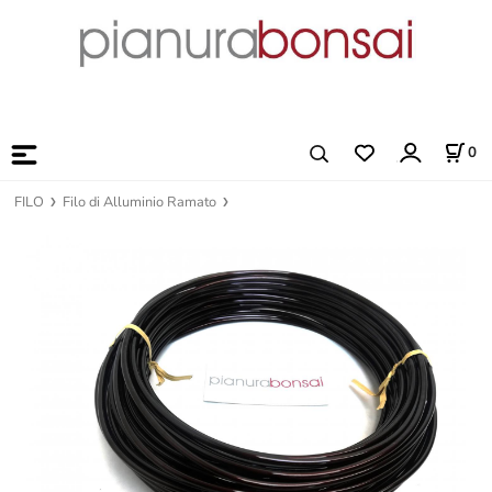
0
FILO
Filo di Alluminio Ramato