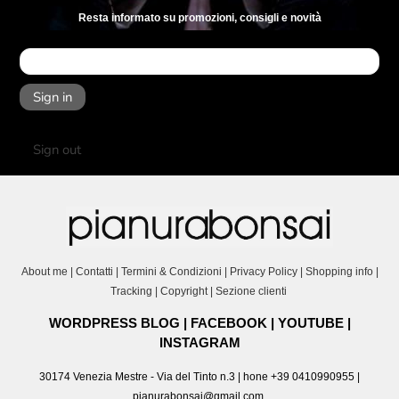
Resta informato su promozioni, consigli e novità
Sign in
Sign out
About me
|
Contatti
|
Termini & Condizioni
|
Privacy Policy
|
Shopping info
|
Tracking
|
Copyright
|
Sezione clienti
WORDPRESS BLOG
|
FACEBOOK
|
YOUTUBE
|
INSTAGRAM
30174 Venezia Mestre - Via del Tinto n.3 | hone +39 0410990955 |
pianurabonsai@gmail.com