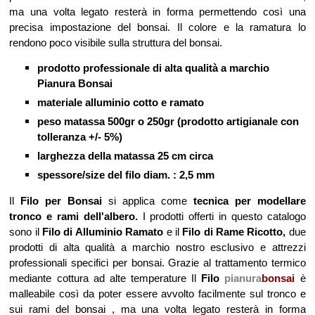
ma una volta legato resterà in forma permettendo così una
precisa impostazione del bonsai. Il colore e la ramatura lo
rendono poco visibile sulla struttura del bonsai.
prodotto professionale di alta qualità a marchio
Pianura Bonsai
materiale alluminio cotto e ramato
peso matassa 500gr o 250gr (prodotto artigianale con
tolleranza +/- 5%)
larghezza della matassa 25 cm circa
spessore/size del filo diam. : 2,5 mm
Il
Filo per Bonsai
si applica come
tecnica per modellare
tronco e rami dell'albero.
I prodotti offerti in questo catalogo
sono il
Filo di Alluminio Ramato
e il
Filo di Rame Ricotto,
due
prodotti di
alta qualità a marchio nostro esclusivo e attrezzi
professionali specifici per bonsai
. Grazie al trattamento termico
mediante cottura ad alte temperature Il
Filo
pianura
bonsai
è
malleabile così da poter essere avvolto facilmente sul tronco e
sui rami del bonsai , ma una volta legato resterà in forma