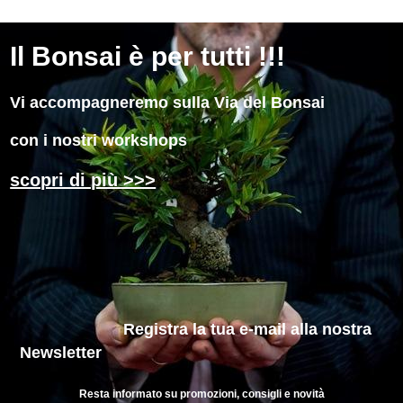
Il
Bonsai è per tutti !!!
Vi accompagneremo sulla Via del Bonsai
con i nostri workshops
scopri di più >>>
Registra la tua e-mail
alla nostra
Newsletter
Resta informato su promozioni, consigli e novità